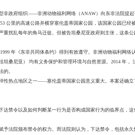
型非政府组织——非洲动物福利网络（ANAW）向东非法院提
 53 公里的高速公路并横穿塞伦盖蒂国家公园，该国家公园已经
严重扰乱每年的角马迁徙。但被告坦桑尼亚政府则主张，这条公
999 年《东非共同体条约》得到有效遵守。非洲动物福利网络
坦桑尼亚） 均有义务保护和管理环境与自然资源。2014 年，
法的。
性热点地区之一——塞伦盖蒂国家公园意义重大。本案还确立
达禁令以及如何判断某一行为是否构成国家行为的临界点，这
予法院颁布禁令的权力。而法院则认为，下达禁令，包括永久