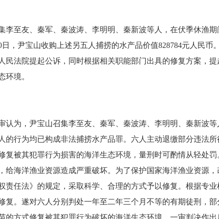
山召集李至友、秦军、秦波涛、李明明、秦新波等人，在伏季休渔
30日，尹宝山收购上述另五人捕捞的水产品价值828784元人
人民法院提起公诉，同时根据相关职能部门出具的修复方案，提
态环境。
认为，尹宝山召集李至友、秦军、秦波涛、李明明、秦新波等
人的行为均已构成非法捕捞水产品罪。六人主动退缴部分违法所
修复被其犯罪行为损害的海洋生态环境，量刑时可酌情从轻处罚
，给海洋渔业资源造成严重破坏。为了保护国家海洋渔业资源，
权责任法》的规定，采取科学、合理的方式予以修复。根据专业
修复。遂对六人分别判处一年至二年三个月不等的有期徒刑，部
对虾苗的方式修复被其犯罪行为破坏的海洋生态环境。一审判决作