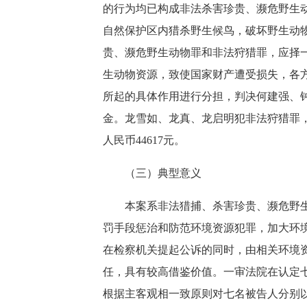
的行为均已构成非法杀害珍贵、濒危野生
自然保护区内猎杀野生候鸟，破坏野生动
贵、濒危野生动物罪和非法狩猎罪，应择
生动物资源，致使国家财产遭受损失，各方
所起的具体作用进行分担，判决何建强、
金。龙雪如、龙真、龙启明犯非法狩猎罪
人民币44617元。
（三）典型意义
本案系非法猎捕、杀害珍贵、濒危野生动
罚手段惩治和防范环境资源犯罪，加大环
在检察机关提起公诉的同时，由相关环境
任，具有较高借鉴价值。一审法院在认定
根据主客观相一致原则对七名被告人分别