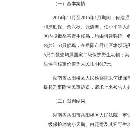
（一）基本案情
2014年11月至2015年1月期间，
和涂胜保、余六秋、张连海、任小平等人
区内投毒杀害野生候鸟，均由何建强统一收
袋共计63只候鸟，在岳阳市君山区壕坝码
5只白琵鹭均属国家二级保护野生动物；其
生候鸟核定价值为人民币44617元。
湖南省岳阳楼区人民检察院以何建强等七
提起刑事附带民事诉讼，请求七名被告人共
（二）裁判结果
湖南省岳阳市岳阳楼区人民法院一审认为
二级保护动物小天鹅、白琵鹭及其它野生