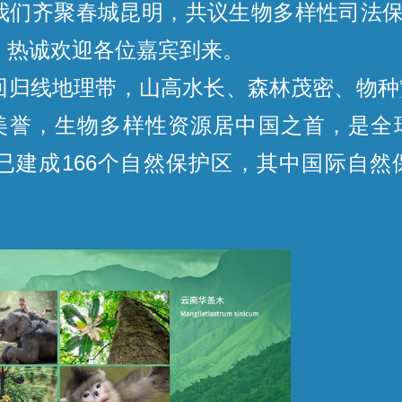
齐聚春城昆明，共议生物多样性司法保
，热诚欢迎各位嘉宾到来。
线地理带，山高水长、森林茂密、物种繁多
”美誉，生物多样性资源居中国之首，是全
已建成166个自然保护区，其中国际自然
、巧家五针松等濒危物种提供庇护。
多样性的重要组成部分。云南法院坚持
理念，2018年以来共审理各类环境资源案件
严格制度最严密法治保护濒危物种。