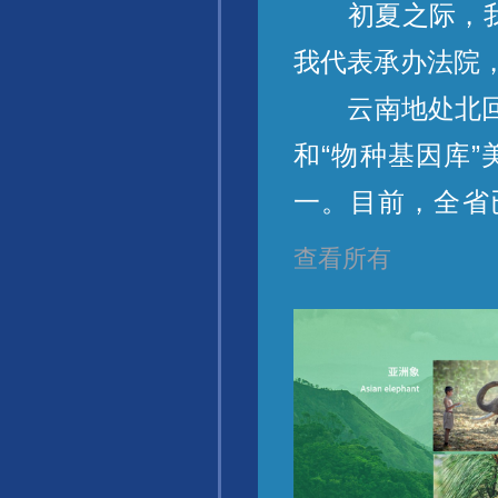
初夏之际，我们
我代表承办法院
云南地处北回归
和“物种基因库
一。目前，全省
猴、云南华盖木
查看所有
濒危物种是生物
贯彻落实“两山”
2811件，用最